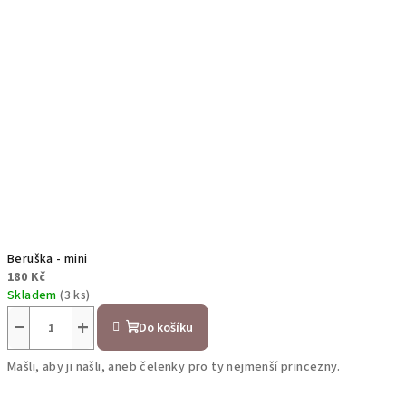
Beruška - mini
180 Kč
Skladem
(3 ks)
−
+
Do košíku
Mašli, aby ji našli, aneb čelenky pro ty nejmenší princezny.