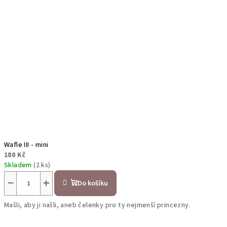
Wafle III - mini
180 Kč
Skladem
(2 ks)
−
+
Do košíku
Mašli, aby ji našli, aneb čelenky pro ty nejmenší princezny.