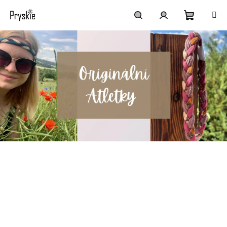
Přejít
na
obsah
Nákupní
Hledat
Přihlášení
košík