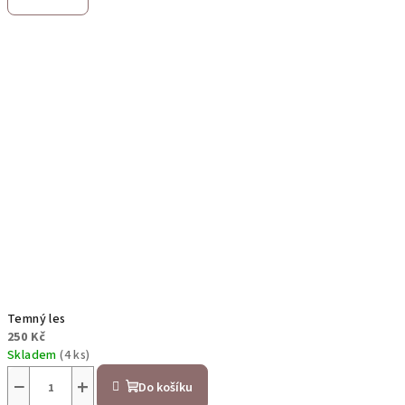
Temný les
250 Kč
Skladem
(4 ks)
−
+
Do košíku