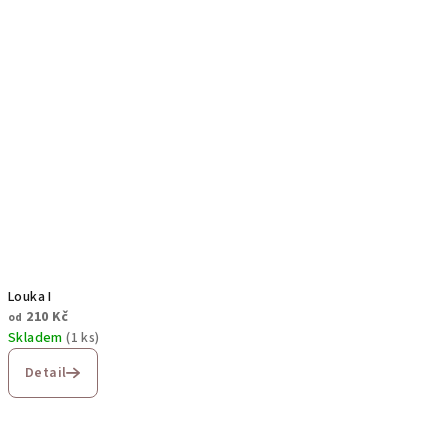
Louka I
210 Kč
od
Skladem
(1 ks)
Detail