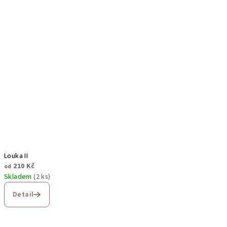
Louka II
210 Kč
od
Skladem
(2 ks)
Detail