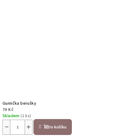
Gumička berušky
70 Kč
Skladem
(1 ks)
−
+
Do košíku