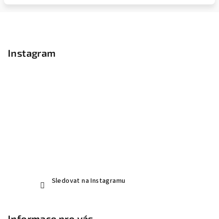
Z
á
p
Instagram
a
t
í
Sledovat na Instagramu
Informace pro vás