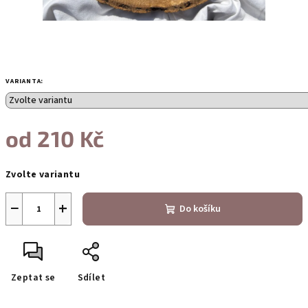
VARIANTA:
od
210 Kč
Měrná
Zvolte variantu
cena:
−
+
Do košíku
Zeptat se
Sdílet