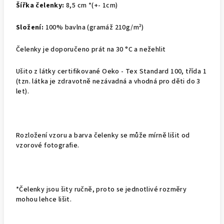
Šířka čelenky:
8,5 cm *(+- 1cm)
Složení:
100% bavlna (gramáž 210g/m²)
Čelenky je doporučeno prát na
30 °C
a nežehlit
Ušito z látky certifikované Oeko - Tex Standard 100, třída 1
(tzn. látka je zdravotně nezávadná a vhodná pro děti do 3
let).
Rozložení vzoru a barva čelenky se může mírně lišit od
vzorové fotografie.
*Čelenky jsou šity ručně, proto se jednotlivé rozměry
mohou lehce lišit.