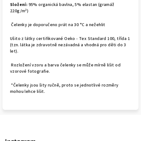
Složení:
95% organická bavlna, 5% elastan (gramáž
220g/m²)
Čelenky je doporučeno prát na
30 °C
a nežehlit
Ušito z látky certifikované Oeko - Tex Standard 100, třída 1
(tzn. látka je zdravotně nezávadná a vhodná pro děti do 3
let).
Rozložení vzoru a barva čelenky se může mírně lišit od
vzorové fotografie.
*Čelenky jsou šity ručně, proto se jednotlivé rozměry
mohou lehce lišit.
Z
á