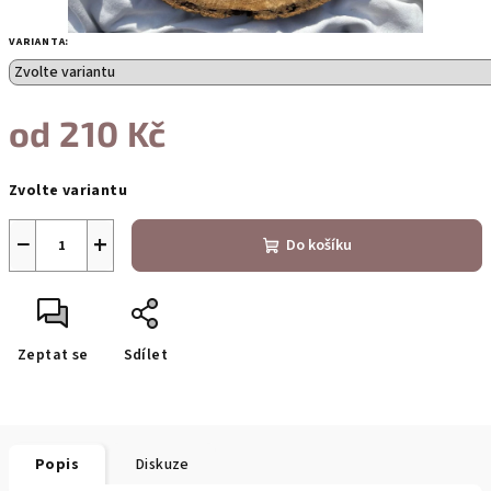
VARIANTA:
od
210 Kč
Měrná
Zvolte variantu
cena:
−
+
Do košíku
Zeptat se
Sdílet
Popis
Diskuze