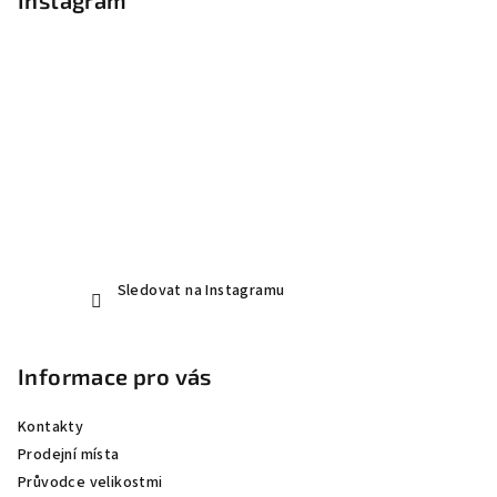
p
Instagram
a
t
í
Sledovat na Instagramu
Informace pro vás
Kontakty
Prodejní místa
Průvodce velikostmi