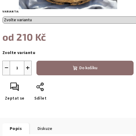
VARIANTA:
od
210 Kč
Měrná
Zvolte variantu
cena:
−
+
Do košíku
Zeptat se
Sdílet
Popis
Diskuze