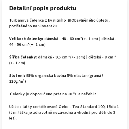
Detailní popis produktu
Turbanová čelenka z kvalitního BIObavlněného úpletu,
potištěného na Slovensku.
Velikost čelenky:
dámská - 48
- 60 cm*(+- 1 cm) | dětská -
44 - 56 cm*(+- 1 cm)
Šířka čelenky:
dámská - 9,5
cm *(+- 1cm) | dětská - 8 cm *
(+- 1 cm)
Složení:
95% organická bavlna 5% elastan (gramáž
220g/m²)
Čelenky je doporučeno prát na
30 °C
a nežehlit
Ušito z látky certifikované Oeko - Tex Standard 100, třída 1
(tzn. látka je zdravotně nezávadná a vhodná pro děti do 3
let).