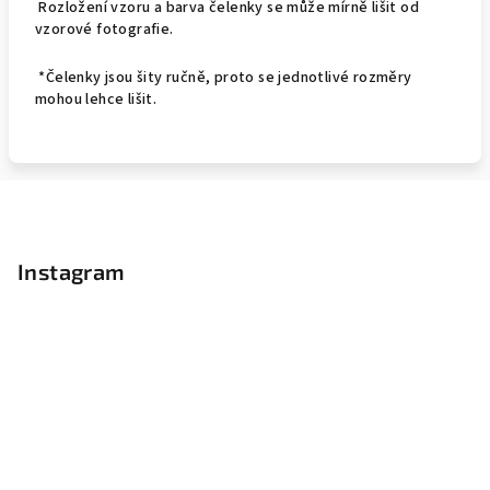
Rozložení vzoru a barva čelenky se může mírně lišit od
vzorové fotografie.
*Čelenky jsou šity ručně, proto se jednotlivé rozměry
mohou lehce lišit.
Z
á
p
Instagram
a
t
í