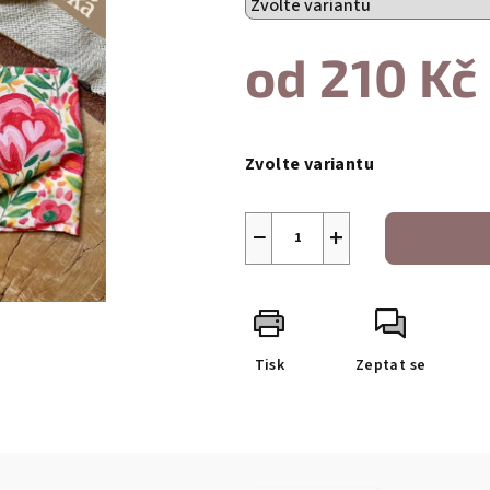
od
210 Kč
Měrná
cena:
Zvolte variantu
−
+
Tisk
Zeptat se