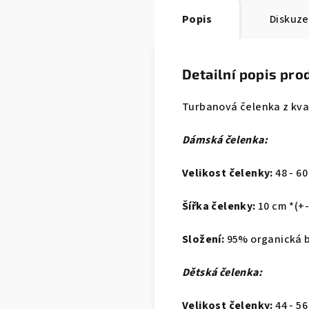
Popis
Diskuze
Detailní popis pro
Turbanová čelenka z kva
Dámská čelenka:
Velikost čelenky:
48
- 60
Šířka čelenky:
10 cm *(+
Složení:
95% organická b
Dětská čelenka:
Velikost čelenky:
44
- 56