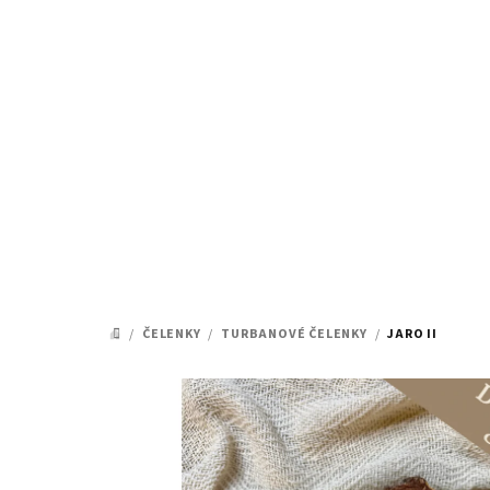
Přejít
na
obsah
/
ČELENKY
/
TURBANOVÉ ČELENKY
/
JARO II
DOMŮ