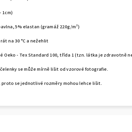
- 1cm)
avlna, 5% elastan (gramáž 220g/m²)
prát na
30 °C
a nežehlit
né Oeko - Tex Standard 100, třída 1 (tzn. látka je zdravotně 
čelenky se může mírně lišit od vzorové fotografie.
, proto se jednotlivé rozměry mohou lehce lišit.