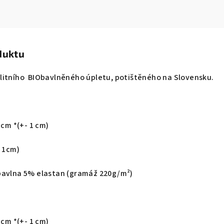
duktu
litního BIObavlněného úpletu, potištěného na Slovensku.
 cm *(+- 1 cm)
- 1cm)
avlna 5% elastan (gramáž 220g/m²)
 cm *(+- 1 cm)