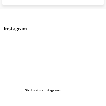
Z
á
p
Instagram
a
t
í
Sledovat na Instagramu