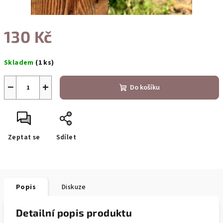
130 Kč
Měrná
Skladem
(1 ks)
cena:
−
+
Do košíku
Zeptat se
Sdílet
Popis
Diskuze
Detailní popis produktu